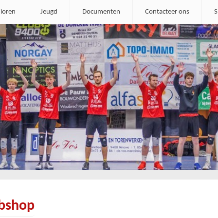
ioren
Jeugd
Documenten
Contacteer ons
S
bshop