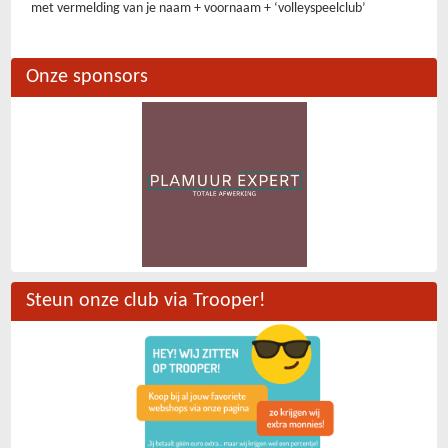
met vermelding van je naam + voornaam + ‘volleyspeelclub’
Onze sponsors
Steun onze club via Trooper!