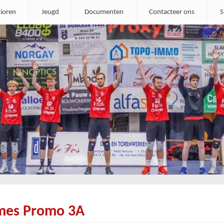
ioren
Jeugd
Documenten
Contacteer ons
S
mes Promo 3A