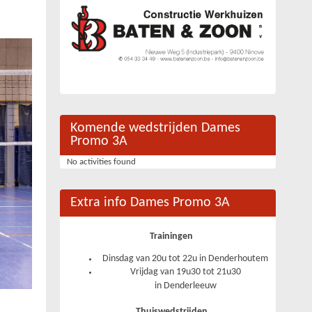
Komende wedstrijden Dames
Promo 3A
No activities found
Extra info Dames Promo 3A
Trainingen
Dinsdag van 20u tot 22u in Denderhoutem
Vrijdag van 19u30 tot 21u30
in Denderleeuw
Thuiswedstrijden