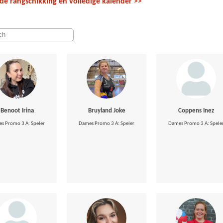
 de
rangschikking en volledige kalender
>>
Benoot Irina
Bruyland Joke
Coppens Inez
s Promo 3 A: Speler
Dames Promo 3 A: Speler
Dames Promo 3 A: Spele