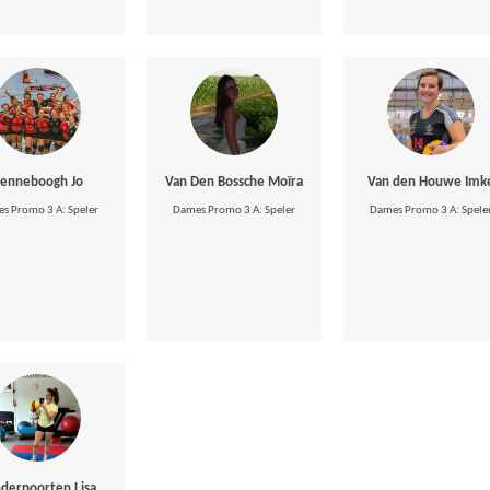
enneboogh Jo
Van Den Bossche Moïra
Van den Houwe Imk
s Promo 3 A: Speler
Dames Promo 3 A: Speler
Dames Promo 3 A: Spele
derpoorten Lisa