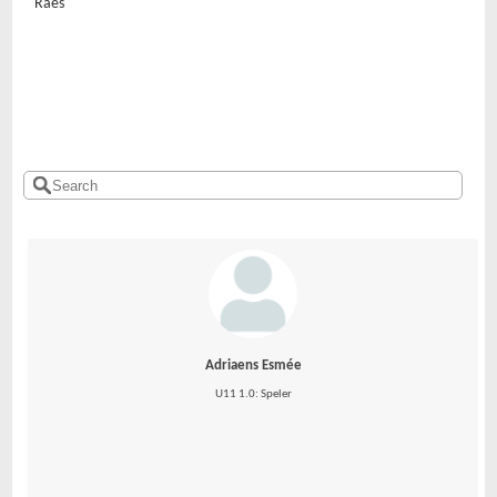
Raes
Adriaens Esmée
U11 1.0: Speler