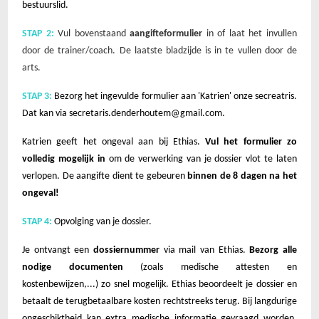
bestuurslid.
STAP 2:
Vul bovenstaand
aangifteformulier
in of laat het invullen
door de trainer/coach. De laatste bladzijde is in te vullen door de
arts.
STAP 3:
Bezorg het ingevulde formulier aan 'Katrien' onze secreatris.
Dat kan via
secretaris.denderhoutem@gmail.com
.
Katrien geeft het ongeval aan bij Ethias.
Vul het formulier zo
volledig mogelijk in
om de verwerking van je dossier vlot te laten
verlopen. De aangifte dient te gebeuren
binnen de 8 dagen na het
ongeval!
STAP 4:
Opvolging van je dossier.
Je ontvangt een
dossiernummer
via mail van Ethias.
Bezorg alle
nodige documenten
(zoals medische attesten en
kostenbewijzen,...) zo snel mogelijk. Ethias beoordeelt je dossier en
betaalt de terugbetaalbare kosten rechtstreeks terug. Bij langdurige
ongeschiktheid kan extra medische informatie gevraagd worden.