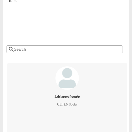
Raes
Adriaens Esmée
U11 1.0: Speler