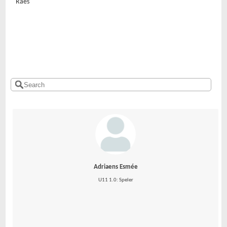
Raes
Adriaens Esmée
U11 1.0: Speler