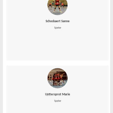
Schockaert Sanne
 Speler
Uyttersprot Marie
 Speler