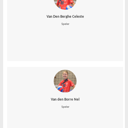
Van Den Berghe Celeste
 Speler
Van den Borre Nel
 Speler