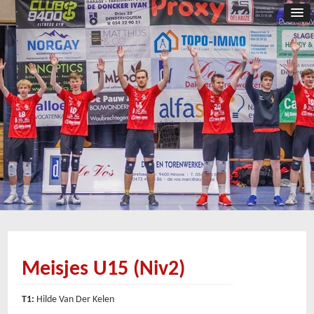
Meisjes U15 (Niv2)
T1:
Hilde Van Der Kelen