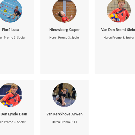
Floré Luca
Nieuwborg Kasper
Van Den Bremt Sieb
en Promo 3: Speler
Heren Promo 3: Speler
Heren Promo 3: Speler
 Den Eynde Daan
Van Kerckhove Arwen
en Promo 3: Speler
Heren Promo 3: T1