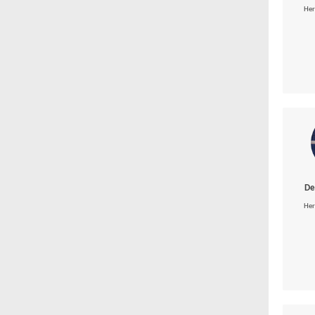
Her
De
Her