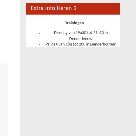
Extra info Heren 3
Trainingen
Dinsdag van 19u30 tot 21u30 in
Denderleeuw
Vrijdag van 18u tot 20u in Denderhoutem