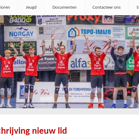
ioren
Jeugd
Documenten
Contacteer ons
S
chrijving nieuw lid