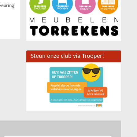
keuring
Steun onze club via Trooper!