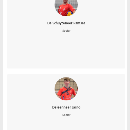
De Schuyteneer Ramses
 Speler
Deleenheer Jarno
 Speler