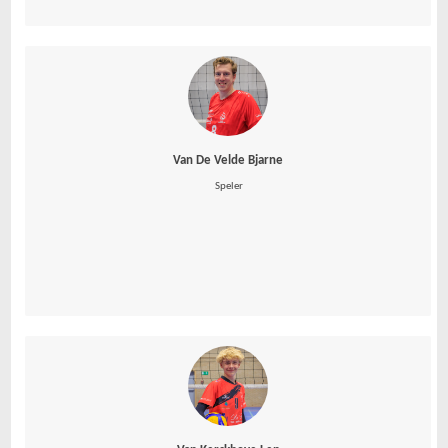
Van De Velde Bjarne
 Speler