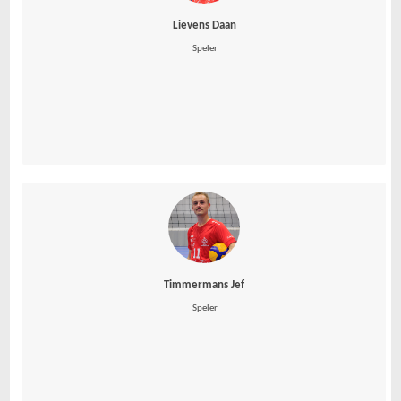
Lievens Daan
 Speler
Timmermans Jef
 Speler