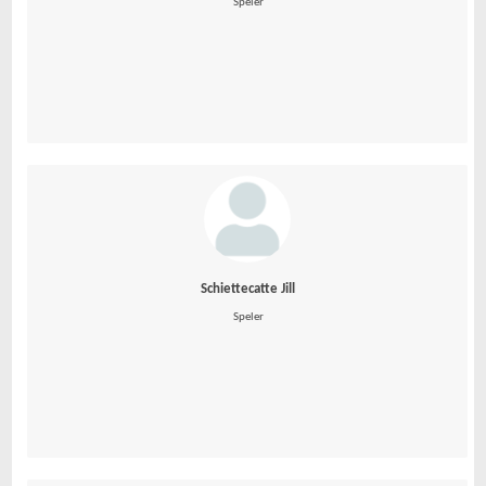
 Speler
Schiettecatte Jill
 Speler