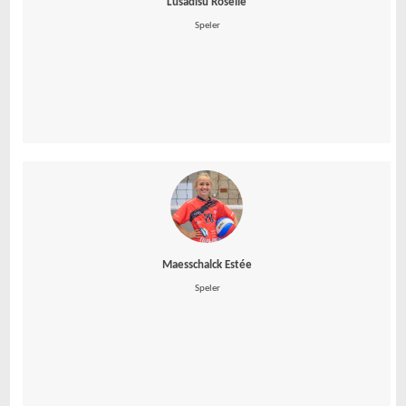
Lusadisu Roselie
 Speler
Maesschalck Estée
 Speler