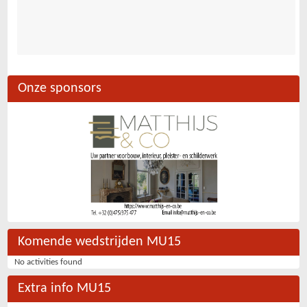
Onze sponsors
Komende wedstrijden MU15
No activities found
Extra info MU15