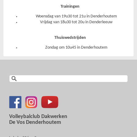
Trainingen
Woensdag van 19u30 tot 21u in Denderhoutem
Vrijdag van 18u30 tot 20u in Denderleeuw
Thuiswedstrijden
Zondag om 10u45 in Denderhoutem
Volleybalclub Dakwerken
De Vos Denderhoutem